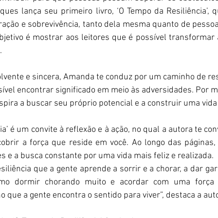
es lança seu primeiro livro, ‘O Tempo da Resiliência’, qu
ração e sobrevivência, tanto dela mesma quanto de pesso
jetivo é mostrar aos leitores que é possível transformar 
.
vente e sincera, Amanda te conduz por um caminho de resi
ível encontrar significado em meio às adversidades. Por m
nspira a buscar seu próprio potencial e a construir uma vid
a’ é um convite à reflexão e à ação, no qual a autora te con
cobrir a força que reside em você. Ao longo das páginas, 
s e a busca constante por uma vida mais feliz e realizada.
iliência que a gente aprende a sorrir e a chorar, a dar ga
mo dormir chorando muito e acordar com uma força s
 que a gente encontra o sentido para viver”, destaca a aut