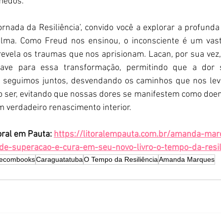
 medos.
rnada da Resiliência’, convido você a explorar a profunda
lma. Como Freud nos ensinou, o inconsciente é um vasto 
evela os traumas que nos aprisionam. Lacan, por sua vez,
ave para essa transformação, permitindo que a dor 
 seguimos juntos, desvendando os caminhos que nos leva
o ser, evitando que nossas dores se manifestem como doenç
verdadeiro renascimento interior.
oral em Pauta: 
https://litoralempauta.com.br/amanda-mar
de-superacao-e-cura-em-seu-novo-livro-o-tempo-da-resil
ecombooks
Caraguatatuba
O Tempo da Resiliência
Amanda Marques