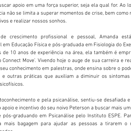
scar apoio em uma força superior, seja ela qual for. Ao lo
cia não se limita a superar momentos de crise, bem como 
ivos e realizar nossos sonhos.
e crescimento profissional e pessoal, Amanda está
 em Educação Física e pós-graduada em Fisiologia do Exer
 de 10 anos de experiência na área, ela também é empres
 Connect Move’. Vivendo hoje o auge de sua carreira e rea
eu conhecimento em palestras, onde ensina sobre o poder
 e outras práticas que auxiliam a diminuir os sintomas
icofísicos.
toconhecimento e pela psicanálise, sentiu-se desafiada e 
 apoio e incentivo do seu noivo Peterson a buscar mais uma
e pós-graduando em Psicanálise pelo Instituto ESPE. Pa
da mais bagagem para ajudar as pessoas a tirarem o 