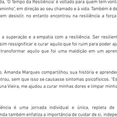
, ‘O Tempo da Resiliência’ é voltado para quem tem vonta
minho”, em direção ao seu chamado e à vida. Também é de
em desistir, no entanto encontrou na resiliência a força
é a superação e a empatia com a resiliência. Ser resilie
im ressignificar e curar aquilo que foi ruim para poder aj
 transformar aquilo que foi uma maldição em um aprendi
ro, Amanda Marques compartilhou sua história e aprendeu
rou, sem que isso se causasse sintomas psicofísicos. “Esc
na Vieira, me ajudou a curar minhas dores e limpar minha 
ência é uma jornada individual e única, repleta de 
da também enfatiza a importância de cuidar de si, indep