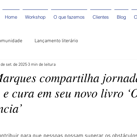
Home
Workshop
O que fazemos
Clientes
Blog
C
omunidade
Lançamento literário
 de set. de 2025
3 min de leitura
rques compartilha jornad
 e cura em seu novo livro 
ncia’
ontribuir para que pessoas possam superar os obstáculo