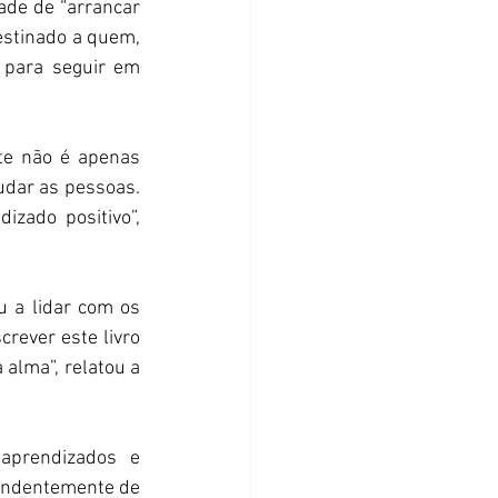
de de “arrancar 
stinado a quem, 
 para seguir em 
nte não é apenas 
udar as pessoas. 
zado positivo”, 
 a lidar com os 
rever este livro 
alma”, relatou a 
aprendizados e 
endentemente de 