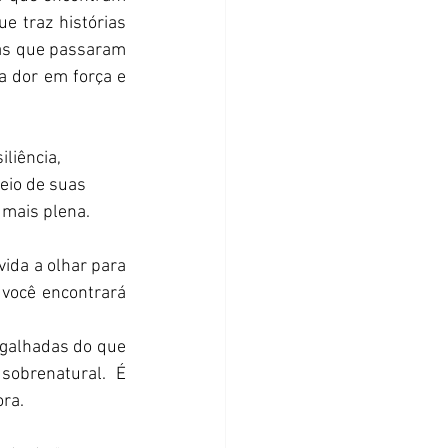
e traz histórias 
as que passaram 
a dor em força e 
liência, 
eio de suas 
a mais plena.
vida a olhar para 
você encontrará 
rgalhadas do que 
obrenatural. É 
ora.