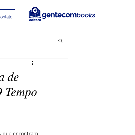
ontato
a de
‘O Tempo
s que encontram 