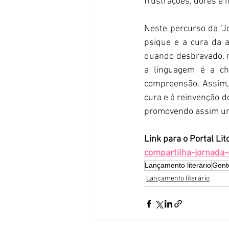
frustrações, dores e
Neste percurso da ‘Jo
psique e a cura da a
quando desbravado, r
a linguagem é a ch
compreensão. Assim,
cura e à reinvenção d
promovendo assim um 
Link para o Portal Lit
compartilha-jornada-
Lançamento literário
Gent
Lançamento literário