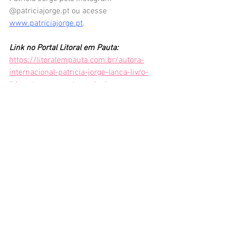
@
patriciajorge.pt
 ou acesse 
www.patriciajorge.pt
.
Link no Portal Litoral em Pauta: 
https://litoralempauta.com.br/autora-
internacional-patricia-jorge-lanca-livro-
lidera-te-em-evento-exclusivo-em-
alphaville/
Lançamento Literário
Editora GentecomBooks
Lidera-te
Patrícia Jorge
Lançamento literário
Ver tudo
Posts recentes