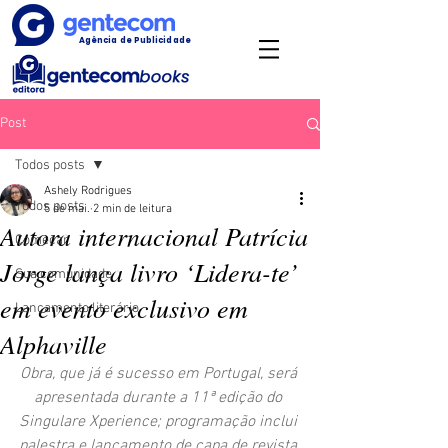
Agência de Publicidade
Post
Todos posts
Ashely Rodrigues
Todos posts
5 de mai.
2 min de leitura
Autora internacional Patrícia
Começar
Jorge lança livro ‘Lidera-te’
Sua comunidade
em evento exclusivo em
Lançamento literário
Alphaville
Obra, que já é sucesso em Portugal, será 
apresentada durante a 11ª edição do 
Singulare Xperience; programação inclui 
palestra e lançamento de capa de revista.