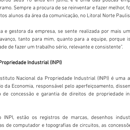
orou seus 10 anos em julho, e é uma das poucas empr
amo. Sempre a procura de se reinventar e fazer melhor, foi
os alunos da área da comunicação, no Litoral Norte Paulis
ra e gestora da empresa, se sente realizada por mais uma
avanço, tanto para mim, quanto para a equipe, porque is
de de fazer um trabalho sério, relevante e consistente”.
Propriedade Industrial (INPI)
tituto Nacional da Propriedade Industrial (INPI) é uma a
rio da Economia, responsável pelo aperfeiçoamento, dissem
o de concessão e garantia de direitos de propriedade int
 INPI, estão os registros de marcas, desenhos industri
as de computador e topografias de circuitos, as concessõe