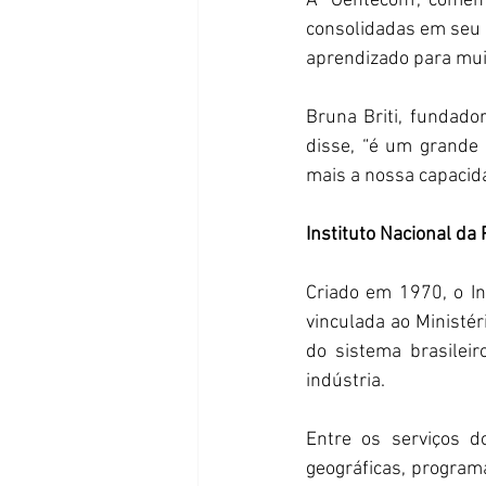
A ‘Gentecom’, comem
consolidadas em seu r
aprendizado para muit
Bruna Briti, fundado
disse, “é um grande 
mais a nossa capacida
Instituto Nacional da 
Criado em 1970, o Ins
vinculada ao Ministé
do sistema brasileir
indústria.
Entre os serviços do
geográficas, program