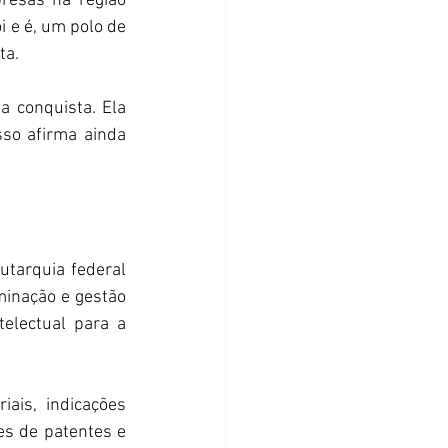
esas na região 
 e é, um polo de 
ta.
 conquista. Ela 
so afirma ainda 
utarquia federal 
inação e gestão 
electual para a 
ais, indicações 
s de patentes e 