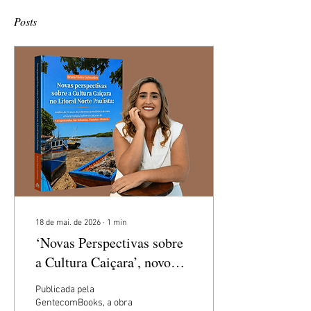
Posts
18 de mai. de 2026
∙
1
min
‘Novas Perspectivas sobre
a Cultura Caiçara’, novo
livro de Bruna Vieira, teve
Publicada pela
seu lançamento no Amazon
GentecomBooks, a obra