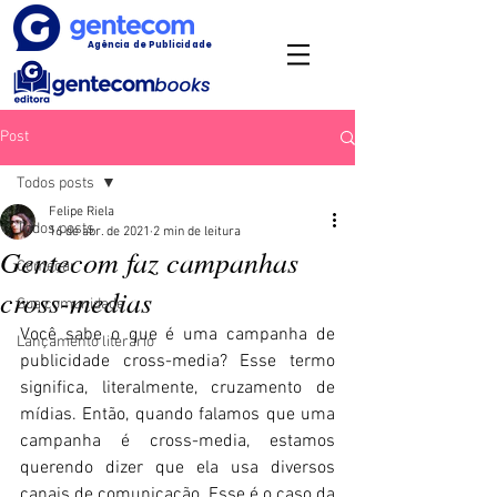
Agência de Publicidade
Post
Todos posts
Felipe Riela
Todos posts
16 de abr. de 2021
2 min de leitura
Gentecom faz campanhas
Começar
cross-medias
Sua comunidade
Você sabe o que é uma campanha de 
Lançamento literário
publicidade cross-media? Esse termo 
significa, literalmente, cruzamento de 
mídias. Então, quando falamos que uma 
campanha é cross-media, estamos 
querendo dizer que ela usa diversos 
canais de comunicação. Esse é o caso da 