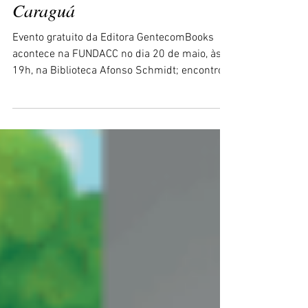
obra infantil ‘Jardim
Encantado’ em noite literária
com autoras best-sellers em
Caraguá
Evento gratuito da Editora GentecomBooks
acontece na FUNDACC no dia 20 de maio, às
19h, na Biblioteca Afonso Schmidt; encontro
terá bate-papo e relançamentos. Por Drielly
Leite. No próximo dia 20 de maio, às 19h, a
Biblioteca Municipal Afonso Schmidt, no
Centro de Caraguatatuba, será palco do
lançamento oficial do livro ‘Jardim Encantado’,
da educadora e escritora Kelly Aquino. O
evento conta com o selo da Editora
GentecomBooks, que promove uma noite de
autógrafos e bate-papo