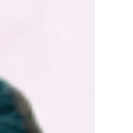
GentecomBooks lançou o ebook ‘Novas
perspectivas sobre a Cultura Caiçara no Litoral
Norte Paulista’, de autoria de Bruna Vieira. A
obra é fruto de uma rigorosa investigação
acadêmica que mergulha em uma década de
publicações da revista B