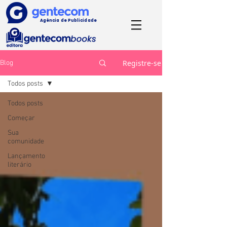
Agência de Publicidade
Registre-se
Blog
Todos posts
Todos posts
Começar
Sua
comunidade
Lançamento
literário