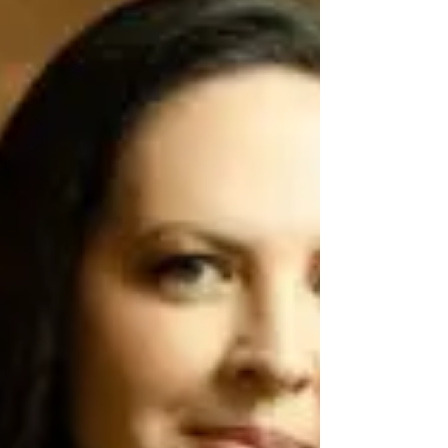
escritores estreantes apresentam propostas
que vão do desenvolvimento infantil à ficção
baseada em vivências espirituais. Por Drielly
Leite. A Editora GentecomBooks celebra o
lançamento de dois novos livros de autores
estreantes de Caraguatatuba, provando que a
literatura não tem idade e pode abraçar todos
os públicos. Com um atendimento moderno e
totalmente online, a editora decidiu apostar na
diversidade ao apresentar, quase simul