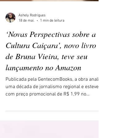
Ashely Rodrigues
18 de mai.
1 min de leitura
‘Novas Perspectivas sobre a
Cultura Caiçara’, novo livro
de Bruna Vieira, teve seu
lançamento no Amazon
Publicada pela GentecomBooks, a obra analisa
uma década de jornalismo regional e esteve
com preço promocional de R$ 1,99 no
lançamento, nesse último domingo (17/5). Por
Drielly Leite. No último dia 17 de maio
(domingo), ao meio-dia, a Editora