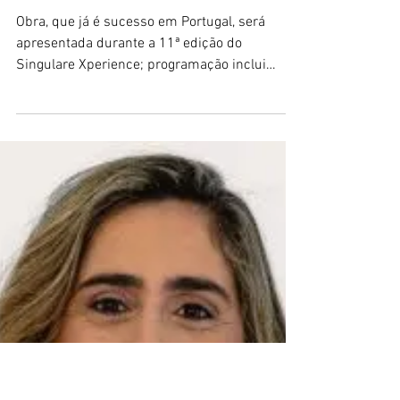
Ashely Rodrigues
5 de mai.
2 min de leitura
Autora internacional Patrícia
Jorge lança livro ‘Lidera-te’
em evento exclusivo em
Alphaville
Obra, que já é sucesso em Portugal, será
apresentada durante a 11ª edição do
Singulare Xperience; programação inclui
palestra e lançamento de capa de revista. Por
Drielly Leite. No próximo dia 25 de abril, o
cenário do empreendedorismo e
desenvolvimento pessoal em Alphaville
recebe um reforço internacional. A
empresária e mentora portuguesa Patrícia